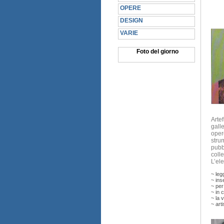
OPERE
DESIGN
VARIE
Foto del giorno
Artef
gall
opere
stru
pubb
colle
L’ele
~ leg
~ ins
~ per 
~ in 
~ la v
~ art