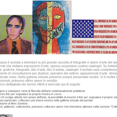
utura è avviata a diventare la più grande raccolta di fotografie e opere d’arte del web
eristi che visitano esposizioni d’arte, spesso acquistano costosi cataloghi. Su Artefu
, grafiche, fotografie, libri d’arte, libri d’artista, cataloghi. Il portale sarà costante
mento di consultazione per studiosi, operatori del settore, appassionati d’arte. Verr
licate news. Nella galleria virtuale potranno essere presentate mostre. Vi è inoltre 
zionisti, potranno offrire opere in vendita.
nco dettagliato dei servizi offerti è elencato qui di seguito.
gere e stampare i testi di filosofia dell’arte settimanalmente pubblicati
erire link per segnalare la propria mostra in corso
chi svolge attività nel campo dell'arte, la possibilità di inserire il link per segnalare il proprio sit
casi particolari, collocare una intera mostra nella galleria virtuale del portale
isione di films d'artista
isti, galleristi, collezionisti, potranno collocare opere che intendono alienare nella sezione “Col