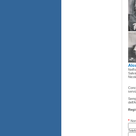
Alcu
Nell'
Salva
Nicol
Concl
servi
Sempr
dell’
Regis
*
Nom
Telef