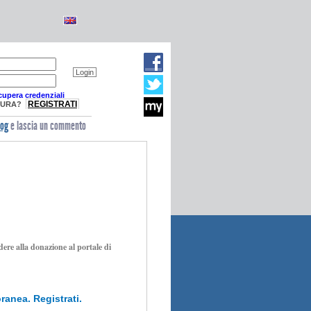
Login
upera credenziali
REGISTRATI
TURA?
log
e lascia un commento
dere alla donazione al portale di
ranea. Registrati.