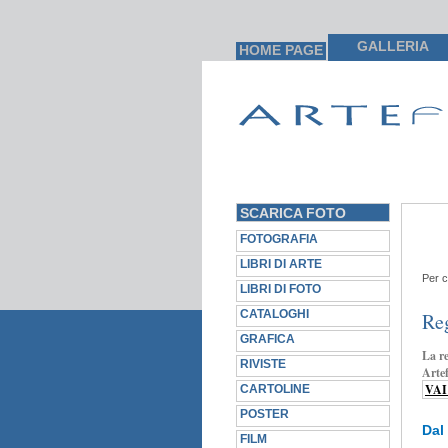
GALLERIA
HOME PAGE
SCARICA FOTO
FOTOGRAFIA
LIBRI DI ARTE
Per c
LIBRI DI FOTO
CATALOGHI
Reg
GRAFICA
La re
RIVISTE
Arte
VAI
CARTOLINE
POSTER
Dal
FILM