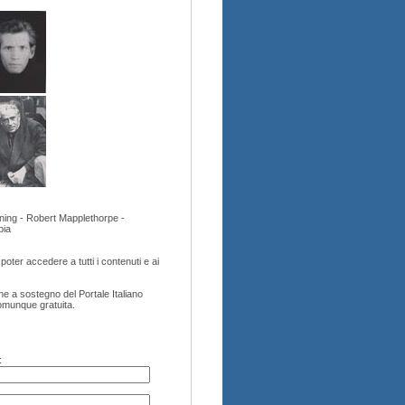
ning - Robert Mapplethorpe -
bia
oter accedere a tutti i contenuti e ai
e a sostegno del Portale Italiano
comunque gratuita.
: