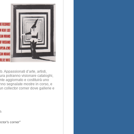
. Appassionati d’arte, artisti,
tura potranno visionare cataloghi,
mente aggiornato e costituirà uno
anno segnalate mostre in corso, e
un collector corner dove gallerie e
o.
lector’s corner”