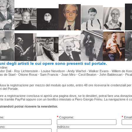
ni degli artisti le cui opere sono presenti sul portale.
ordine:
dor Dali - Roy Lichtenstein - Louise Nevelson - Andy Warhol - Walker Evans - Willem de Koo
as de Stael - Ottone Rosai - Sam Francis - Joan Miro - Cecil Beaton - John Baldessari - Pica
usa la registrazione per mezzo del modulo qui sotto, entro 48 ore riceverai le credenziali per p
zi del Portale.
e a registrazione conclusa si aprirà una pagina dove, se lo desideri, potrai fare una donazion
Arte tramite PayPal oppure con un bonifico intestato a Piero Giorgio Firinu. La navigazione è 
trandoti potrai ricevere la newsletter.
*
*
e:
Cognome:
Email
ono:
Indirizzo: