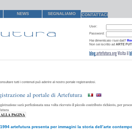
NEWS
SEGNALIAMO
CONTATTACI
User:
Password:
Hai dimenticato i tuoi dati?
Rec
Non sei iscritto ad
ARTE FU
blog
.artefutura.org
Visita il
b
onsultare tutti i contenuti può aderire al nostro portale registrandosi.
istrazione al portale di Artefutura
gistrazione sarà perfezionata una volta ricevuto il piccolo contributo richiesto, per proce
futura
 ALLA PAGINA
 1994 artefutura presenta per immagini la storia dell’arte contempo