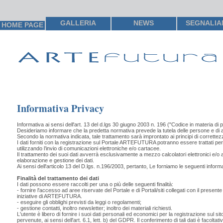
GALLERIA
NEWS
SEGNALI
HOME PAGE
Informativa Privacy
Informativa ai sensi dell'art. 13 del d.lgs 30 giugno 2003 n. 196 ("Codice in materia 
Desideriamo informare che la predetta normativa prevede la tutela delle persone e di altr
Secondo la normativa indicata, tale trattamento sarà improntato ai principi di correttezza
I dati forniti con la registrazione sul Portale ARTEFUTURA potranno essere trattati per 
utilizzando l’invio di comunicazioni elettroniche e/o cartacee.
Il trattamento dei suoi dati avverrà esclusivamente a mezzo calcolatori elettronici e/o a 
elaborazione e gestione dei dati.
Ai sensi dell'articolo 13 del D.lgs. n.196/2003, pertanto, Le forniamo le seguenti inform
Finalità del trattamento dei dati
I dati possono essere raccolti per una o più delle seguenti finalità:
- fornire l'accesso ad aree riservate del Portale e di Portali/siti collegati con il prese
iniziative di ARTEFUTURA.
- eseguire gli obblighi previsti da leggi o regolamenti;
- gestione contatti, inoltro newsletter; inoltro dei materiali richiesti.
L'utente è libero di fornire i suoi dati personali ed economici per la registrazione sul sit
pervenute, ai sensi dell'art. 6.1, lett. b) del GDPR. Il conferimento di tali dati è facol