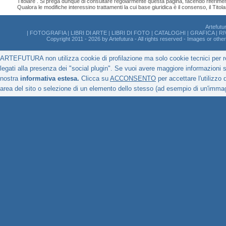
Titolare . Si prega dunque di consultare regolarmente questa pagina, facendo riferimento
Qualora le modifiche interessino trattamenti la cui base giuridica è il consenso, il Ti
Artefutu
|
FOTOGRAFIA
|
LIBRI DI ARTE
|
LIBRI DI FOTO
|
CATALOGHI
|
GRAFICA
|
RI
Copyright 2011 - 2026 by Artefutura - All rights reserved - Images or oth
ARTEFUTURA non utilizza cookie di profilazione ma solo cookie tecnici per ren
legati alla presenza dei "social plugin". Se vuoi avere maggiore informazioni sul
nostra
informativa estesa.
Clicca su
ACCONSENTO
per accettare l'utilizzo
area del sito o selezione di un elemento dello stesso (ad esempio di un'immag