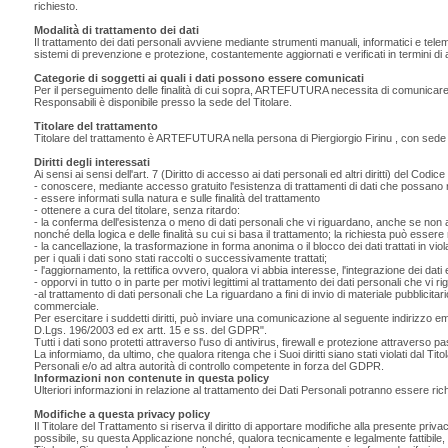
richiesto.
Modalità di trattamento dei dati
Il trattamento dei dati personali avviene mediante strumenti manuali, informatici e telem
sistemi di prevenzione e protezione, costantemente aggiornati e verificati in termini di af
Categorie di soggetti ai quali i dati possono essere comunicati
Per il perseguimento delle finalità di cui sopra, ARTEFUTURA necessita di comunicare i d
Responsabili è disponibile presso la sede del Titolare.
Titolare del trattamento
Titolare del trattamento è ARTEFUTURA nella persona di Piergiorgio Firinu , con se
Diritti degli interessati
Ai sensi ai sensi dell'art. 7 (Diritto di accesso ai dati personali ed altri diritti) del Codic
- conoscere, mediante accesso gratuito l'esistenza di trattamenti di dati che possano 
- essere informati sulla natura e sulle finalità del trattamento
- ottenere a cura del titolare, senza ritardo:
- la conferma dell'esistenza o meno di dati personali che vi riguardano, anche se non anc
nonché della logica e delle finalità su cui si basa il trattamento; la richiesta può essere 
- la cancellazione, la trasformazione in forma anonima o il blocco dei dati trattati in vi
per i quali i dati sono stati raccolti o successivamente trattati;
- l'aggiornamento, la rettifica ovvero, qualora vi abbia interesse, l'integrazione dei dati e
- opporvi in tutto o in parte per motivi legittimi al trattamento dei dati personali che vi
-al trattamento di dati personali che La riguardano a fini di invio di materiale pubblicit
commerciale.
Per esercitare i suddetti diritti, può inviare una comunicazione al seguente indirizzo e
D.Lgs. 196/2003 ed ex artt. 15 e ss. del GDPR".
Tutti i dati sono protetti attraverso l'uso di antivirus, firewall e protezione attraverso 
La informiamo, da ultimo, che qualora ritenga che i Suoi diritti siano stati violati dal Tit
Personali e/o ad altra autorità di controllo competente in forza del GDPR.
Informazioni non contenute in questa policy
Ulteriori informazioni in relazione al trattamento dei Dati Personali potranno essere ric
Modifiche a questa privacy policy
Il Titolare del Trattamento si riserva il diritto di apportare modifiche alla presente p
possibile, su questa Applicazione nonché, qualora tecnicamente e legalmente fattibile, in